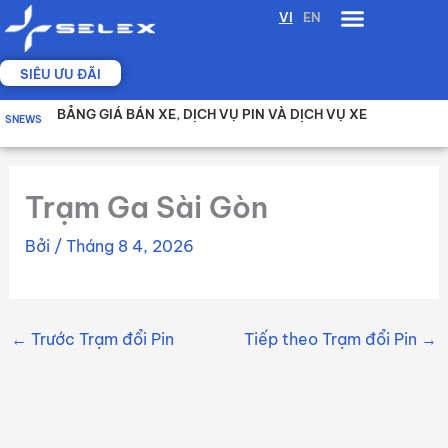
Nhảy
VI
EN
tới
nội
SIÊU ƯU ĐÃI
dung
THUÊ XE MÁY ĐIỆN SELEX CAMEL: GIẢI PHÁP LINH HOẠT
So sánh 2 gói thuê xe máy điện ưu đãi nhất của Selex
BẢNG GIÁ BÁN XE, DỊCH VỤ PIN VÀ DỊCH VỤ XE
SNEWS
CHO TÀI XẾ CHẠY DỊCH VỤ
Trạm Ga Sài Gòn
Bởi
/
Tháng 8 4, 2026
←
Trước Trạm đổi Pin
Tiếp theo Trạm đổi Pin
→