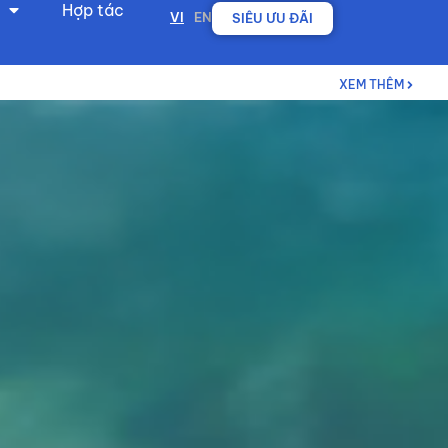
Hợp tác
VI
EN
SIÊU ƯU ĐÃI
XEM THÊM