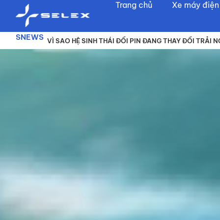
Trang chủ
Xe máy điện
Nhảy
tới
SNEWS
nội
5 YẾU TỐ CẦN CÂN NHẮC KHI LỰA CHỌN XE ĐIỆN GI
VÌ SAO HỆ SINH THÁI ĐỔI PIN ĐANG THAY ĐỔI TRẢI 
THUÊ XE MÁY ĐIỆN SELEX CAMEL: GIẢI PHÁP LINH HO
dung