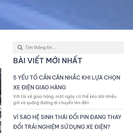
Search
...
BÀI VIẾT MỚI NHẤT
5 YẾU TỐ CẦN CÂN NHẮC KHI LỰA CHỌN
XE ĐIỆN GIAO HÀNG
Với tài xế giao hàng, một ngày có thể kéo dài nhiều
giờ và quãng đường di chuyển lên đến
VÌ SAO HỆ SINH THÁI ĐỔI PIN ĐANG THAY
ĐỔI TRẢI NGHIỆM SỬ DỤNG XE ĐIỆN?