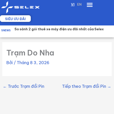
Nhảy
VI
EN
tới
nội
SIÊU ƯU ĐÃI
dung
THUÊ XE MÁY ĐIỆN SELEX CAMEL: GIẢI PHÁP LINH HOẠT
So sánh 2 gói thuê xe máy điện ưu đãi nhất của Selex
BẢNG GIÁ BÁN XE, DỊCH VỤ PIN VÀ DỊCH VỤ XE
SNEWS
CHO TÀI XẾ CHẠY DỊCH VỤ
Trạm Do Nha
Bởi
/
Tháng 8 3, 2026
←
Trước Trạm đổi Pin
Tiếp theo Trạm đổi Pin
→