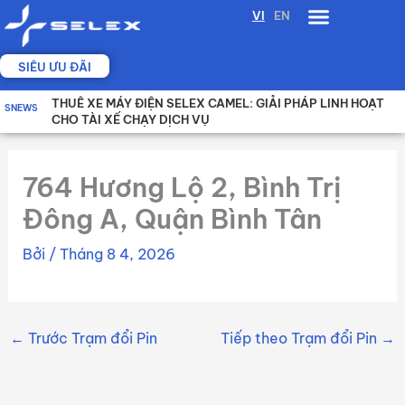
Nhảy
VI
EN
tới
nội
SIÊU ƯU ĐÃI
dung
THUÊ XE MÁY ĐIỆN SELEX CAMEL: GIẢI PHÁP LINH HOẠT
So sánh 2 gói thuê xe máy điện ưu đãi nhất của Selex
BẢNG GIÁ BÁN XE, DỊCH VỤ PIN VÀ DỊCH VỤ XE
SNEWS
CHO TÀI XẾ CHẠY DỊCH VỤ
764 Hương Lộ 2, Bình Trị
Đông A, Quận Bình Tân
Bởi
/
Tháng 8 4, 2026
←
Trước Trạm đổi Pin
Tiếp theo Trạm đổi Pin
→