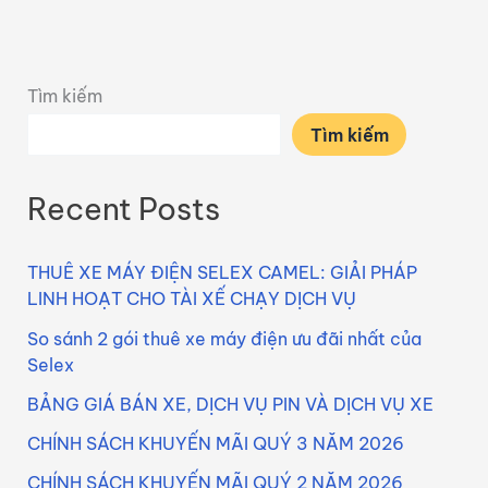
Tìm kiếm
Tìm kiếm
Recent Posts
THUÊ XE MÁY ĐIỆN SELEX CAMEL: GIẢI PHÁP
LINH HOẠT CHO TÀI XẾ CHẠY DỊCH VỤ
So sánh 2 gói thuê xe máy điện ưu đãi nhất của
Selex
BẢNG GIÁ BÁN XE, DỊCH VỤ PIN VÀ DỊCH VỤ XE
CHÍNH SÁCH KHUYẾN MÃI QUÝ 3 NĂM 2026
CHÍNH SÁCH KHUYẾN MÃI QUÝ 2 NĂM 2026