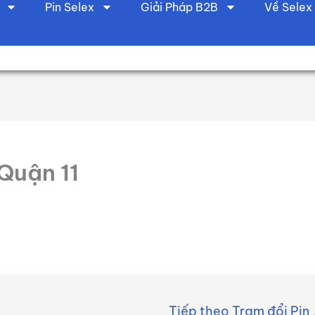
Pin Selex
Giải Pháp B2B
Về Selex
ẠT CHO TÀI XẾ CHẠY DỊCH VỤ
Quận 11
Tiếp theo Trạm đổi Pin