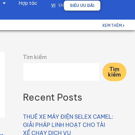
Hợp tác
VI
EN
SIÊU ƯU ĐÃI
XEM THÊM
Tìm kiếm
Tìm
kiếm
Recent Posts
THUÊ XE MÁY ĐIỆN SELEX CAMEL:
GIẢI PHÁP LINH HOẠT CHO TÀI
XẾ CHẠY DỊCH VỤ
→