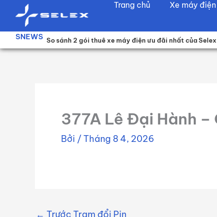
Trang chủ
Xe máy điện
Nhảy
tới
SNEWS
nội
THUÊ XE MÁY ĐIỆN SELEX CAMEL: GIẢI PHÁP LINH HO
So sánh 2 gói thuê xe máy điện ưu đãi nhất của Selex
BẢNG GIÁ BÁN XE, DỊCH VỤ PIN VÀ DỊCH VỤ XE
dung
377A Lê Đại Hành – 
Bởi
/
Tháng 8 4, 2026
←
Trước Trạm đổi Pin