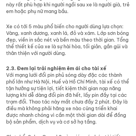
này rất phù hợp khi người ngồi sau xe là
người già, trẻ
em hoặc phụ nữ mang bầu.
Xe có tới 5 màu phổ biến cho người dùng lựa chọn:
Vàng, xanh dương, xanh lá, đỏ và xám
. Lớp sơn bóng
đẹp, viền in sắc nét và bền màu theo thời gian. Tổng
thể thiết kế của xe là sự hài hòa, tối giản, gần gũi và
thân thiện với người dùng.
2.3. Đem lại trải nghiệm êm ái cho tài xế
Với mạng lưới đổi pin phủ sóng dày đặc các thành
phố lớn như Hà Nội, Huế và Hồ Chí Minh, tài xế có thể
tận hưởng sự tiện lợi, tiết kiệm thời gian nạp năng
lượng khi dễ dàng đổi pin đã hết, lấy pin đầy tại các
trạm đổi. Thao tác này mất chưa đầy 2 phút. Đây là
điều mà không phải hãng xe nào cũng triển khai
được nhanh chóng vì cần một thời gian dài để đồng
bộ sản phẩm, dịch vụ và cơ sở hạ tầng.