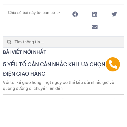
Chia sẻ bài này tới bạn bè ->
Search
...
BÀI VIẾT MỚI NHẤT
5 YẾU TỐ CẦN CÂN NHẮC KHI LỰA CHỌN XE
ĐIỆN GIAO HÀNG
Với tài xế giao hàng, một ngày có thể kéo dài nhiều giờ và
quãng đường di chuyển lên đến
VÌ SAO HỆ SINH THÁI ĐỔI PIN ĐANG THAY ĐỔI
TRẢI NGHIỆM SỬ DỤNG XE ĐIỆN?
Xe điện ngày càng trở nên phổ biến nhờ khả năng tiết kiệm chi
phí vận hành và giảm phụ