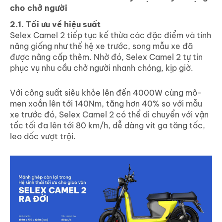
cho chở người
2.1. Tối ưu về hiệu suất
Selex Camel 2 tiếp tục kế thừa các đặc điểm và tính
năng giống như thế hệ xe trước, song mẫu xe đã
được nâng cấp thêm. Nhờ đó, Selex Camel 2 tự tin
phục vụ nhu cầu chở người nhanh chóng, kịp giờ.
Với công suất siêu khỏe lên đến 4000W cùng mô-
men xoắn lên tới 140Nm, tăng hơn 40% so với mẫu
xe trước đó, Selex Camel 2 có thể di chuyển với vận
tốc tối đa lên tới 80 km/h, dễ dàng vít ga tăng tốc,
leo dốc vượt trội.