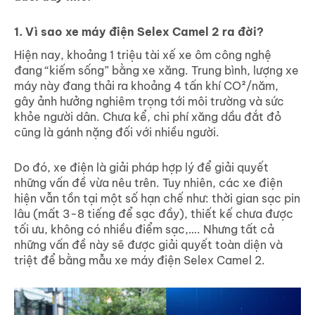
1. Vì sao xe máy điện Selex Camel 2 ra đời?
Hiện nay, khoảng 1 triệu tài xế xe ôm công nghệ
đang “kiếm sống” bằng xe xăng. Trung bình, lượng xe
máy này đang thải ra khoảng 4 tấn khí CO²/năm,
gây ảnh hưởng nghiêm trọng tới môi trường và sức
khỏe người dân. Chưa kể, chi phí xăng dầu đắt đỏ
cũng là gánh nặng đối với nhiều người.
Do đó, xe điện là giải pháp hợp lý để giải quyết
những vấn đề vừa nêu trên. Tuy nhiên, các xe điện
hiện vẫn tồn tại một số hạn chế như: thời gian sạc pin
lâu (mất 3-8 tiếng để sạc đầy), thiết kế chưa được
tối ưu, không có nhiều điểm sạc,…. Nhưng tất cả
những vấn đề này sẽ được giải quyết toàn diện và
triệt để bằng mẫu xe máy điện Selex Camel 2.