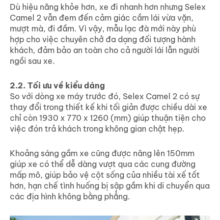
Dù hiệu năng khỏe hơn, xe đi nhanh hơn nhưng Selex
Camel 2 vẫn đem đến cảm giác cầm lái vừa vặn,
mượt mà, đi đầm. Vì vậy, mẫu lạc đà mới này phù
hợp cho việc chuyên chở đa dạng đối tượng hành
khách, đảm bảo an toàn cho cả người lái lẫn người
ngồi sau xe.
2.2. Tối ưu về kiểu dáng
So với dòng xe máy trước đó, Selex Camel 2 có sự
thay đổi trong thiết kế khi tối giản được chiều dài xe
chỉ còn 1930 x 770 x 1260 (mm) giúp thuận tiện cho
việc đón trả khách trong không gian chật hẹp.
Khoảng sáng gầm xe cũng được nâng lên 150mm
giúp xe có thể dễ dàng vượt qua các cung đường
mấp mô, giúp bảo vệ cột sống của nhiều tài xế tốt
hơn, hạn chế tình huống bị sập gầm khi di chuyển qua
các địa hình không bằng phẳng.