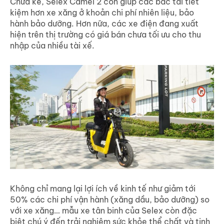
Chưa kể, Selex Camel 2 còn giúp các bác tài tiết
kiệm hơn xe xăng ở khoản chi phí nhiên liệu, bảo
hành bảo dưỡng. Hơn nữa, các xe điện đang xuất
hiện trên thị trường có giá bán chưa tối ưu cho thu
nhập của nhiều tài xế.
Không chỉ mang lại lợi ích về kinh tế như giảm tới
50% các chi phí vận hành (xăng dầu, bảo dưỡng) so
với xe xăng… mẫu xe tân binh của Selex còn đặc
biệt chú ý đến trải nghiệm sức khỏe thể chất và tinh