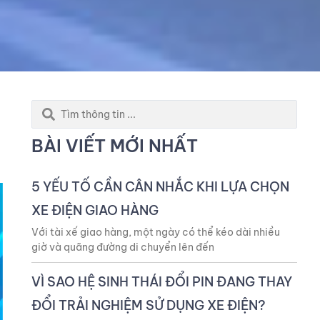
Search
...
BÀI VIẾT MỚI NHẤT
5 YẾU TỐ CẦN CÂN NHẮC KHI LỰA CHỌN
XE ĐIỆN GIAO HÀNG
Với tài xế giao hàng, một ngày có thể kéo dài nhiều
giờ và quãng đường di chuyển lên đến
VÌ SAO HỆ SINH THÁI ĐỔI PIN ĐANG THAY
ĐỔI TRẢI NGHIỆM SỬ DỤNG XE ĐIỆN?