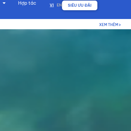
Hợp tác
VI
EN
SIÊU ƯU ĐÃI
XEM THÊM