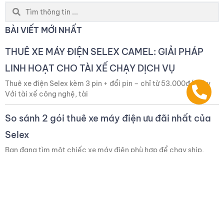
Search
...
BÀI VIẾT MỚI NHẤT
THUÊ XE MÁY ĐIỆN SELEX CAMEL: GIẢI PHÁP
LINH HOẠT CHO TÀI XẾ CHẠY DỊCH VỤ
Thuê xe điện Selex kèm 3 pin + đổi pin – chỉ từ 53.000đ/ngày
Với tài xế công nghệ, tài
So sánh 2 gói thuê xe máy điện ưu đãi nhất của
Selex
Bạn đang tìm một chiếc xe máy điện phù hợp để chạy ship,
chạy xe công nghệ nhưng còn phân
BẢNG GIÁ BÁN XE, DỊCH VỤ PIN VÀ DỊCH VỤ XE
Bảng giá bán xe Áp dụng giá bán xe Selex Camel và Selex
Camel 2 tại các văn phòng làm