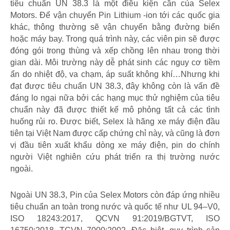
tiêu chuẩn UN 38.3 là một điều kiện cần của Selex
Motors. Để vận chuyển Pin Lithium -ion tới các quốc gia
khác, thông thường sẽ vận chuyển bằng đường biển
hoặc máy bay. Trong quá trình này, các viên pin sẽ được
đóng gói trong thùng và xếp chồng lên nhau trong thời
gian dài. Môi trường này dễ phát sinh các nguy cơ tiềm
ẩn do nhiệt độ, va chạm, áp suất không khí…Nhưng khi
đạt được tiêu chuẩn UN 38.3, đây không còn là vấn đề
đáng lo ngại nữa bởi các hạng mục thử nghiệm của tiêu
chuẩn này đã được thiết kế mô phỏng tất cả các tình
huống rủi ro. Được biết, Selex là
hãng xe máy điện đầu
tiên tại Việt Nam được cấp chứng chỉ này, v
à cũng là đơn
vị đầu tiên xuất khẩu dòng xe máy điện, pin do chính
người Việt nghiên cứu phát triển ra thị trường nước
ngoài.
Ngoài UN 38.3, Pin của Selex Motors còn đáp ứng nhiều
tiêu chuẩn an toàn trong nước và quốc tế như UL 94–V0,
ISO 18243:2017, QCVN 91:2019/BGTVT, ISO