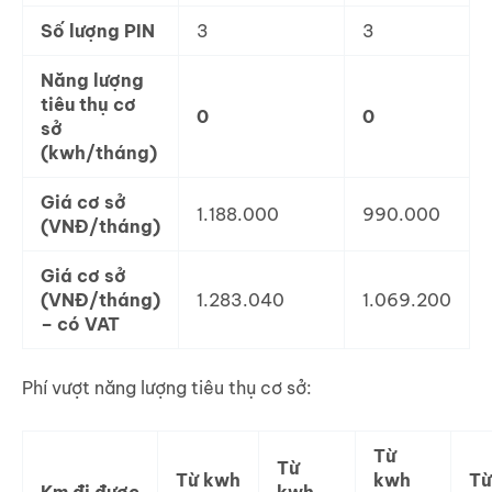
Số lượng PIN
3
3
Năng lượng
tiêu thụ cơ
0
0
sở
(kwh/tháng)
Giá cơ sở
1.188.000
990.000
(VNĐ/tháng)
Giá cơ sở
(VNĐ/tháng)
1.283.040
1.069.200
– có VAT
Phí vượt năng lượng tiêu thụ cơ sở:
Từ
Từ
Từ kwh
kwh
Từ
Km đi được
kwh