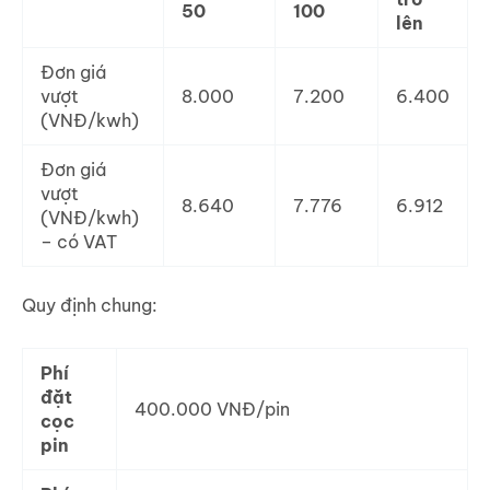
50
100
lên
Đơn giá
vượt
8.000
7.200
6.400
(VNĐ/kwh)
Đơn giá
vượt
8.640
7.776
6.912
(VNĐ/kwh)
– có VAT
Quy định chung:
Phí
đặt
400.000 VNĐ/pin
cọc
pin