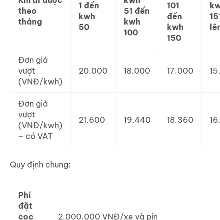
1 đến
101
k
theo
51 đến
kwh
đến
15
tháng
kwh
50
kwh
lê
100
150
Đơn giá
vượt
20.000
18.000
17.000
15
(VNĐ/kwh)
Đơn giá
vượt
21.600
19.440
18.360
16
(VNĐ/kwh)
– có VAT
Quy định chung:
Phí
đặt
cọc
2.000.000 VNĐ/xe và pin