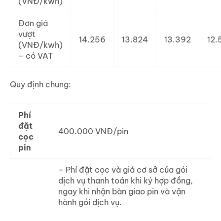
(VNĐ/kwh)
Đơn giá
vượt
14.256
13.824
13.392
12.
(VNĐ/kwh)
– có VAT
Quy định chung:
Phí
đặt
400.000 VNĐ/pin
cọc
pin
– Phí đặt cọc và giá cơ sở của gói
dịch vụ thanh toán khi ký hợp đồng,
ngay khi nhận bàn giao pin và vận
hành gói dịch vụ.