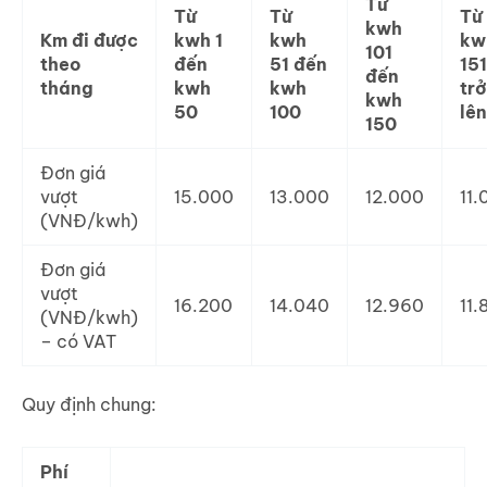
Từ
Từ
Từ
Từ
kwh
Km đi được
kwh 1
kwh
kw
101
theo
đến
51 đến
151
đến
tháng
kwh
kwh
trở
kwh
50
100
lên
150
Đơn giá
vượt
15.000
13.000
12.000
11.
(VNĐ/kwh)
Đơn giá
vượt
16.200
14.040
12.960
11.
(VNĐ/kwh)
– có VAT
Quy định chung:
Phí