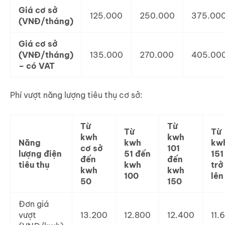
Giá cơ sở
125.000
250.000
375.00
(VNĐ/tháng)
Giá cơ sở
(VNĐ/tháng)
135.000
270.000
405.00
– có VAT
Phí vượt năng lượng tiêu thụ cơ sở:
Từ
Từ
Từ
Từ
kwh
kwh
Năng
kwh
kw
cơ sở
101
lượng điện
51 đến
151
đến
đến
tiêu thụ
kwh
trở
kwh
kwh
100
lên
50
150
Đơn giá
vượt
13.200
12.800
12.400
11.