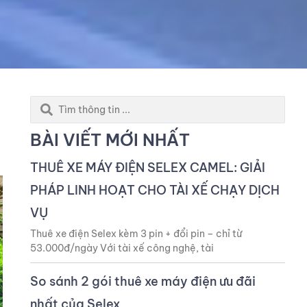
Search
...
BÀI VIẾT MỚI NHẤT
THUÊ XE MÁY ĐIỆN SELEX CAMEL: GIẢI
PHÁP LINH HOẠT CHO TÀI XẾ CHẠY DỊCH
VỤ
Thuê xe điện Selex kèm 3 pin + đổi pin – chỉ từ
53.000đ/ngày Với tài xế công nghệ, tài
So sánh 2 gói thuê xe máy điện ưu đãi
nhất của Selex