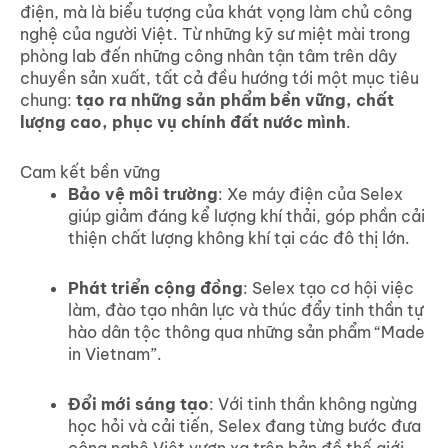
điện, mà là biểu tượng của khát vọng làm chủ công
nghệ của người Việt. Từ những kỹ sư miệt mài trong
phòng lab đến những công nhân tận tâm trên dây
chuyền sản xuất, tất cả đều hướng tới một mục tiêu
chung:
tạo ra những sản phẩm bền vững, chất
lượng cao, phục vụ chính đất nước mình
.
Cam kết bền vững
Bảo vệ môi trường
: Xe máy điện của Selex
giúp giảm đáng kể lượng khí thải, góp phần cải
thiện chất lượng không khí tại các đô thị lớn.
Phát triển cộng đồng
: Selex tạo cơ hội việc
làm, đào tạo nhân lực và thúc đẩy tinh thần tự
hào dân tộc thông qua những sản phẩm “Made
in Vietnam”.
Đổi mới sáng tạo
: Với tinh thần không ngừng
học hỏi và cải tiến, Selex đang từng bước đưa