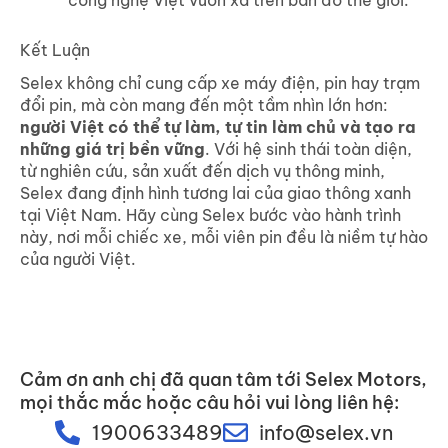
công nghệ Việt vươn xa trên bản đồ thế giới.
Kết Luận
Selex không chỉ cung cấp xe máy điện, pin hay trạm
đổi pin, mà còn mang đến một tầm nhìn lớn hơn:
người Việt có thể tự làm, tự tin làm chủ và tạo ra
những giá trị bền vững
. Với hệ sinh thái toàn diện,
từ nghiên cứu, sản xuất đến dịch vụ thông minh,
Selex đang định hình tương lai của giao thông xanh
tại Việt Nam. Hãy cùng Selex bước vào hành trình
này, nơi mỗi chiếc xe, mỗi viên pin đều là niềm tự hào
của người Việt.
Cảm ơn anh chị đã quan tâm tới Selex Motors,
mọi thắc mắc hoặc câu hỏi vui lòng liên hệ:
1900633489
info@selex.vn