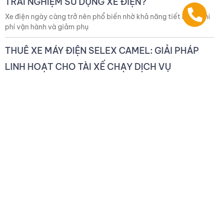
TRẢI NGHIỆM SỬ DỤNG XE ĐIỆN?
Xe điện ngày càng trở nên phổ biến nhờ khả năng tiết kiệm chi
phí vận hành và giảm phụ
THUÊ XE MÁY ĐIỆN SELEX CAMEL: GIẢI PHÁP
LINH HOẠT CHO TÀI XẾ CHẠY DỊCH VỤ
Thuê xe điện Selex kèm 3 pin + đổi pin – chỉ từ 53.000đ/ngày
Với tài xế công nghệ, tài
So sánh 2 gói thuê xe máy điện ưu đãi nhất của
Selex
Bạn đang tìm một chiếc xe máy điện phù hợp để chạy ship,
chạy xe công nghệ nhưng còn phân