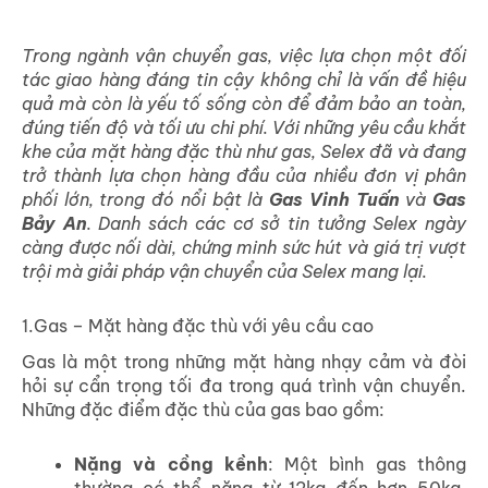
Trong ngành vận chuyển gas, việc lựa chọn một đối
tác giao hàng đáng tin cậy không chỉ là vấn đề hiệu
quả mà còn là yếu tố sống còn để đảm bảo an toàn,
đúng tiến độ và tối ưu chi phí. Với những yêu cầu khắt
khe của mặt hàng đặc thù như gas, Selex đã và đang
trở thành lựa chọn hàng đầu của nhiều đơn vị phân
phối lớn, trong đó nổi bật là
Gas Vinh Tuấn
và
Gas
Bảy An
. Danh sách các cơ sở tin tưởng Selex ngày
càng được nối dài, chứng minh sức hút và giá trị vượt
trội mà giải pháp vận chuyển của Selex mang lại.
1.Gas – Mặt hàng đặc thù với yêu cầu cao
Gas là một trong những mặt hàng nhạy cảm và đòi
hỏi sự cẩn trọng tối đa trong quá trình vận chuyển.
Những đặc điểm đặc thù của gas bao gồm:
Nặng và cồng kềnh
: Một bình gas thông
thường có thể nặng từ 12kg đến hơn 50kg,