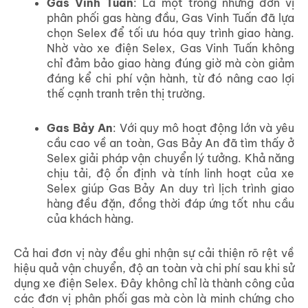
Gas Vinh Tuấn
: Là một trong những đơn vị
phân phối gas hàng đầu, Gas Vinh Tuấn đã lựa
chọn Selex để tối ưu hóa quy trình giao hàng.
Nhờ vào xe điện Selex, Gas Vinh Tuấn không
chỉ đảm bảo giao hàng đúng giờ mà còn giảm
đáng kể chi phí vận hành, từ đó nâng cao lợi
thế cạnh tranh trên thị trường.
Gas Bảy An
: Với quy mô hoạt động lớn và yêu
cầu cao về an toàn, Gas Bảy An đã tìm thấy ở
Selex giải pháp vận chuyển lý tưởng. Khả năng
chịu tải, độ ổn định và tính linh hoạt của xe
Selex giúp Gas Bảy An duy trì lịch trình giao
hàng đều đặn, đồng thời đáp ứng tốt nhu cầu
của khách hàng.
Cả hai đơn vị này đều ghi nhận sự cải thiện rõ rệt về
hiệu quả vận chuyển, độ an toàn và chi phí sau khi sử
dụng xe điện Selex. Đây không chỉ là thành công của
các đơn vị phân phối gas mà còn là minh chứng cho