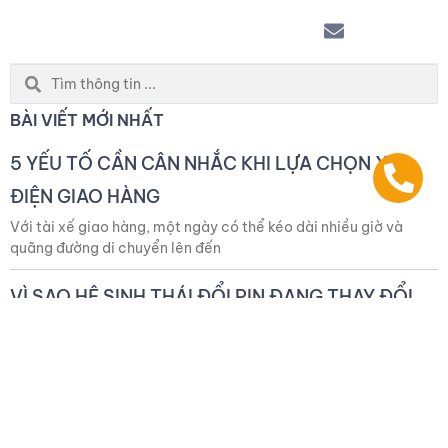
Search
...
BÀI VIẾT MỚI NHẤT
5 YẾU TỐ CẦN CÂN NHẮC KHI LỰA CHỌN XE
ĐIỆN GIAO HÀNG
Với tài xế giao hàng, một ngày có thể kéo dài nhiều giờ và
quãng đường di chuyển lên đến
VÌ SAO HỆ SINH THÁI ĐỔI PIN ĐANG THAY ĐỔI
TRẢI NGHIỆM SỬ DỤNG XE ĐIỆN?
Xe điện ngày càng trở nên phổ biến nhờ khả năng tiết kiệm chi
phí vận hành và giảm phụ
THUÊ XE MÁY ĐIỆN SELEX CAMEL: GIẢI PHÁP