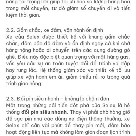
năng tải trọng lớn giúp tối ưu hóa số lượng hàng hóa
trong mỗi chuyến, từ đó giảm số chuyến đi và tiết
kiệm thời gian.
2.2. Gầm chắc, xe đằm, vận hành ổn định
Xe của Selex được thiết kế với khung gầm chắc
chắn, đảm bảo độ đằm và ổn định ngay cả khi chở
hàng nặng hoặc di chuyển trên các cung đường gồ
ghề. Điều này đặc biệt quan trọng với mặt hàng gas,
vốn yêu cầu sự an toàn tuyệt đối để tránh va đập
hay rung lắc. Hệ thống giảm xóc và thiết kế tối ưu
giúp xe vận hành êm ái, giảm thiểu rủi ro trong quá
trình giao hàng.
2.3. Đổi pin siêu nhanh – không lo chậm đơn
Một trong những cải tiến đột phá của Selex là hệ
thống
đổi pin siêu nhanh
. Thay vì phải chờ hàng giờ
để sạc pin như các dòng xe điện thông thường, xe
Selex chỉ cần vài phút để thay pin mới, đảm bảo
hoạt động liên tục mà không làm gián đoạn lịch trình