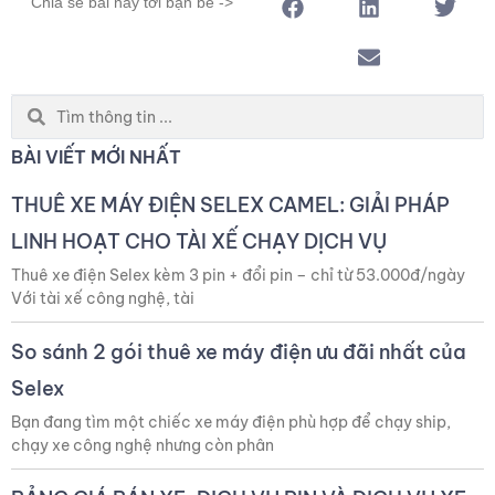
Chia sẻ bài này tới bạn bè ->
Search
...
BÀI VIẾT MỚI NHẤT
THUÊ XE MÁY ĐIỆN SELEX CAMEL: GIẢI PHÁP
LINH HOẠT CHO TÀI XẾ CHẠY DỊCH VỤ
Thuê xe điện Selex kèm 3 pin + đổi pin – chỉ từ 53.000đ/ngày
Với tài xế công nghệ, tài
So sánh 2 gói thuê xe máy điện ưu đãi nhất của
Selex
Bạn đang tìm một chiếc xe máy điện phù hợp để chạy ship,
chạy xe công nghệ nhưng còn phân