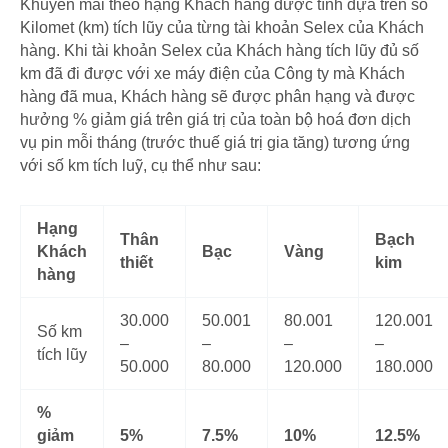
Khuyến mãi theo hạng Khách hàng được tính dựa trên số
Kilomet (km) tích lũy của từng tài khoản Selex của Khách
hàng.
Khi tài khoản Selex của Khách hàng tích lũy đủ số
km đã đi được với xe máy điện của Công ty mà Khách
hàng đã mua, Khách hàng sẽ được phân hạng và được
hưởng % giảm giá trên giá trị của toàn bộ hoá đơn dịch
vụ pin mỗi tháng (trước thuế giá trị gia tăng) tương ứng
với số km tích luỹ, cụ thể như sau:
Hạng
Thân
Bạch
Khách
Bạc
Vàng
thiết
kim
hàng
30.000
50.001
80.001
120.001
Số km
–
–
–
–
tích lũy
50.000
80.000
120.000
180.000
%
giảm
5%
7.5%
10%
12.5%