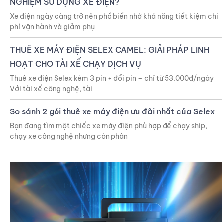
NGHIỆM SỬ DỤNG XE ĐIỆN?
Xe điện ngày càng trở nên phổ biến nhờ khả năng tiết kiệm chi
phí vận hành và giảm phụ
THUÊ XE MÁY ĐIỆN SELEX CAMEL: GIẢI PHÁP LINH
HOẠT CHO TÀI XẾ CHẠY DỊCH VỤ
Thuê xe điện Selex kèm 3 pin + đổi pin – chỉ từ 53.000đ/ngày
Với tài xế công nghệ, tài
So sánh 2 gói thuê xe máy điện ưu đãi nhất của Selex
Bạn đang tìm một chiếc xe máy điện phù hợp để chạy ship,
chạy xe công nghệ nhưng còn phân