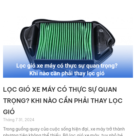
Trang
Trang
Trang
Trang
Trang
LỌC GIÓ XE MÁY CÓ THỰC SỰ QUAN
TRỌNG? KHI NÀO CẦN PHẢI THAY LỌC
GIÓ
Tháng 7 31, 2024
Trong guồng quay của cuộc sống hiện đại, xe máy trở thành
phương tiện không thể thiếu. Bộ lọc gió xe máy, tuy nhỏ bé