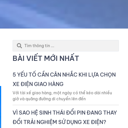
Search
...
BÀI VIẾT MỚI NHẤT
5 YẾU TỐ CẦN CÂN NHẮC KHI LỰA CHỌN
XE ĐIỆN GIAO HÀNG
Với tài xế giao hàng, một ngày có thể kéo dài nhiều
giờ và quãng đường di chuyển lên đến
VÌ SAO HỆ SINH THÁI ĐỔI PIN ĐANG THAY
ĐỔI TRẢI NGHIỆM SỬ DỤNG XE ĐIỆN?