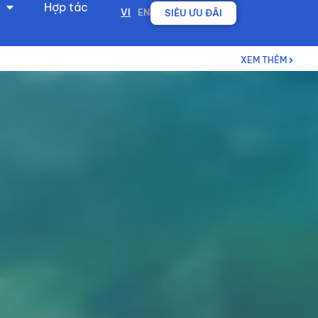
Hợp tác
VI
EN
SIÊU ƯU ĐÃI
XEM THÊM