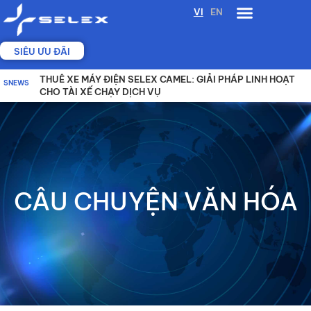
Nhảy
VI
EN
tới
nội
SIÊU ƯU ĐÃI
dung
5 YẾU TỐ CẦN CÂN NHẮC KHI LỰA CHỌN XE ĐIỆN GIAO
VÌ SAO HỆ SINH THÁI ĐỔI PIN ĐANG THAY ĐỔI TRẢI
THUÊ XE MÁY ĐIỆN SELEX CAMEL: GIẢI PHÁP LINH HOẠT
SNEWS
HÀNG
NGHIỆM SỬ DỤNG XE ĐIỆN?
CHO TÀI XẾ CHẠY DỊCH VỤ
CÂU CHUYỆN VĂN HÓA